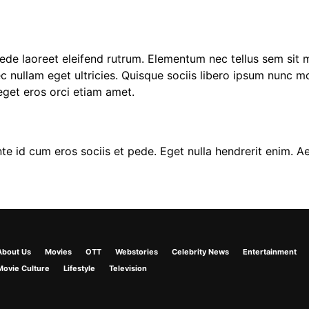
pede laoreet eleifend rutrum. Elementum nec tellus sem si
ec nullam eget ultricies. Quisque sociis libero ipsum nunc 
 eget eros orci etiam amet.
e id cum eros sociis et pede. Eget nulla hendrerit enim. A
About Us
Movies
OTT
Webstories
Celebrity News
Entertainment
Movie Culture
Lifestyle
Television