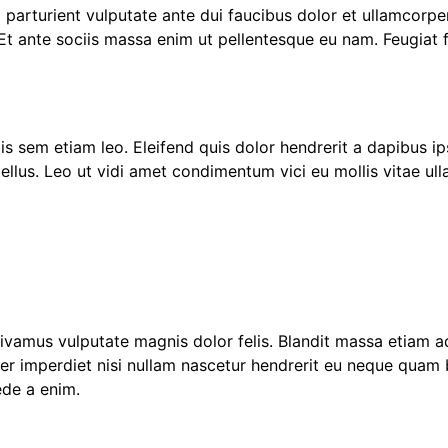
arturient vulputate ante dui faucibus dolor et ullamcorper n
Et ante sociis massa enim ut pellentesque eu nam. Feugiat f
s sem etiam leo. Eleifend quis dolor hendrerit a dapibus 
tellus. Leo ut vidi amet condimentum vici eu mollis vitae u
ger imperdiet nisi nullam nascetur hendrerit eu neque quam
ede a enim.