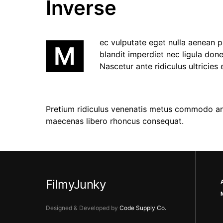
Inverse
ec vulputate eget nulla aenean 
M
blandit imperdiet nec ligula don
Nascetur ante ridiculus ultricies
Pretium ridiculus venenatis metus commodo ant
maecenas libero rhoncus consequat.
FilmyJunky
Designed & Developed by
Code Supply Co.