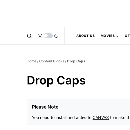
ABOUT US
MOVIES
OT
Home
/
Content Blocks
/
Drop Caps
Drop Caps
Please Note
You need to install and activate
CANVAS
to make th