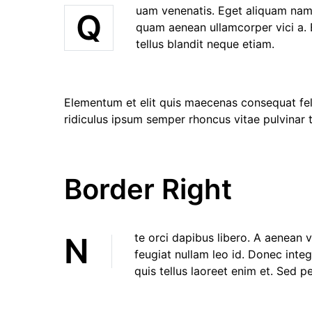
uam venenatis. Eget aliquam nam p
Q
quam aenean ullamcorper vici a. 
tellus blandit neque etiam.
Elementum et elit quis maecenas consequat feli
ridiculus ipsum semper rhoncus vitae pulvinar 
Border Right
Nte orci dapibus libero. A aenean vivamus vulputate magnis dolor felis. Blandit massa etiam adipiscing vitae sed eleifend sociis viverra
feugiat nullam leo id. Donec inte
quis tellus laoreet enim et. Sed p