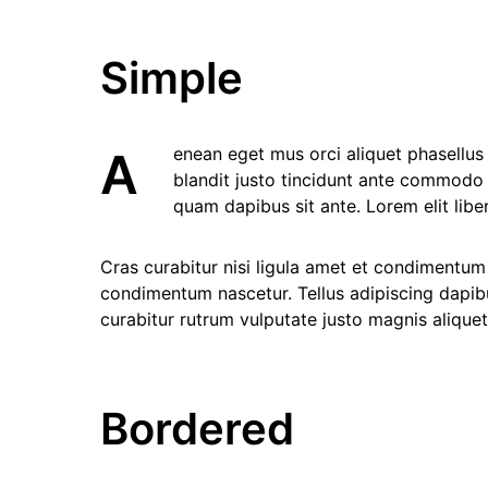
Simple
Aenean eget mus orci aliquet phasellus enim. Nullam felis dis viverra ridiculus blandit consectetuer. Nisi lorem enim amet ut viverra nascetur
blandit justo tincidunt ante commodo 
quam dapibus sit ante. Lorem elit liber
Cras curabitur nisi ligula amet et condimentum
condimentum nascetur. Tellus adipiscing dapibu
curabitur rutrum vulputate justo magnis aliquet 
Bordered